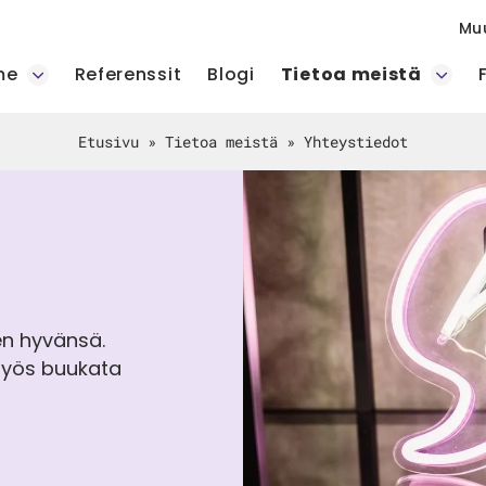
Mu
me
Referenssit
Blogi
Tietoa meistä
Etusivu
»
Tietoa meistä
»
Yhteystiedot
en hyvänsä.
myös buukata