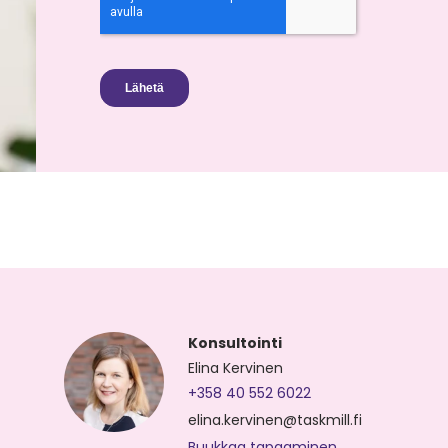
Konsultointi
Elina Kervinen
+358 40 552 6022
elina.kervinen@taskmill.fi
Buukkaa tapaaminen