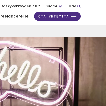
utoskyvykkyyden ABC
Suomi
Hae
Freelancereille
OTA YHTEYTTÄ