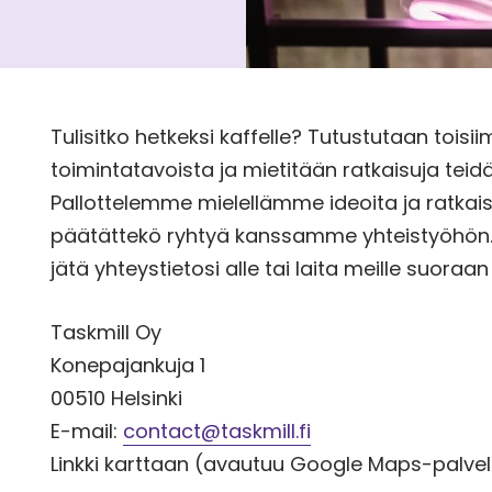
Tulisitko hetkeksi kaffelle? Tutustutaan tois
toimintatavoista ja mietitään ratkaisuja teid
Pallottelemme mielellämme ideoita ja ratkaisu
päätättekö ryhtyä kanssamme yhteistyöhön. Jo
jätä yhteystietosi alle tai laita meille suoraan
Taskmill Oy
Konepajankuja 1
00510 Helsinki
E-mail:
contact@taskmill.fi
Linkki karttaan (avautuu Google Maps-palvel