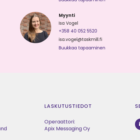
Myynti
Isa Vogel
+358 40 052 5520
isa.vogel@taskmill.fi
Buukkaa tapaaminen
LASKUTUSTIEDOT
S
Operaattori:
land
Apix Messaging Oy