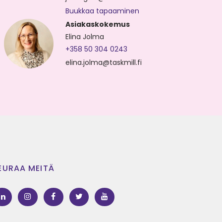
Buukkaa tapaaminen
Asiakaskokemus
Elina Jolma
+358 50 304 0243
elina.jolma@taskmill.fi
EURAA MEITÄ
LinkedIn
Instagram
Facebook
Twitter
Youtube