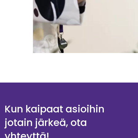
Kun kaipaat asioihin
jotain järkeä, ota
yhteyttä!