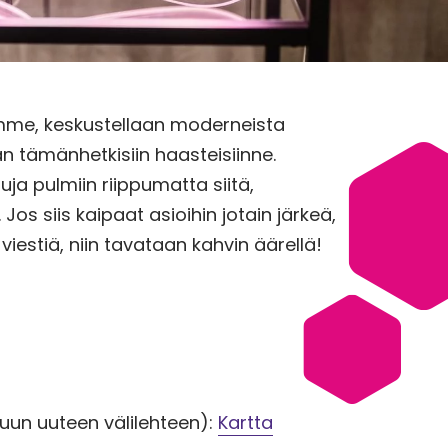
iimme, keskustellaan moderneista
än tämänhetkisiin haasteisiinne.
ja pulmiin riippumatta siitä,
s siis kaipaat asioihin jotain järkeä,
 viestiä, niin tavataan kahvin äärellä!
uun uuteen välilehteen):
Kartta