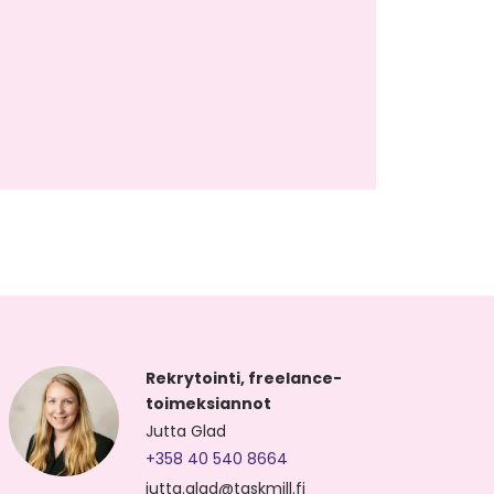
Rekrytointi, freelance-
toimeksiannot
Jutta Glad
+358 40 540 8664
jutta.glad@taskmill.fi